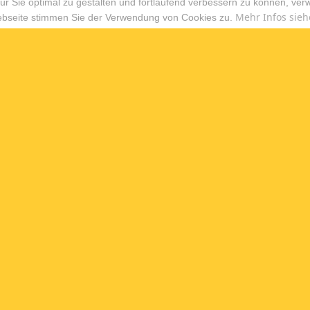
r Sie optimal zu gestalten und fortlaufend verbessern zu können, ver
Mehr Infos sieh
ebseite stimmen Sie der Verwendung von Cookies zu.