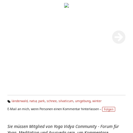
länderwald
,
natur
,
park
,
schnee
,
silvaticum
,
umgebung
,
winter
Ta
E-Mail an mich, wenn Personen einen Kommentar hinterlassen –
Folgen
g
s:
Sie müssen Mitglied von Yoga Vidya Community - Forum für
Yoga, Meditation und Ayurveda sein, um Kommentare