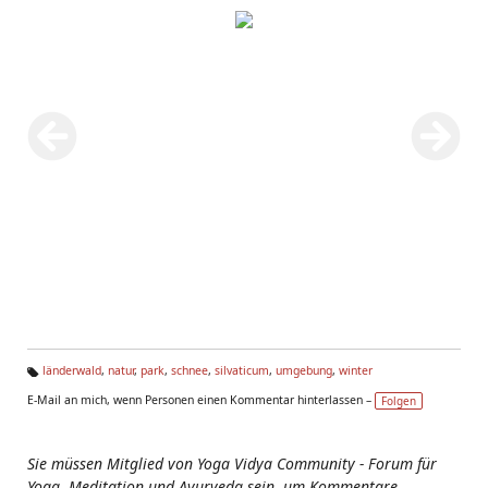
länderwald
,
natur
,
park
,
schnee
,
silvaticum
,
umgebung
,
winter
Ta
E-Mail an mich, wenn Personen einen Kommentar hinterlassen –
Folgen
g
s:
Sie müssen Mitglied von Yoga Vidya Community - Forum für
Yoga, Meditation und Ayurveda sein, um Kommentare