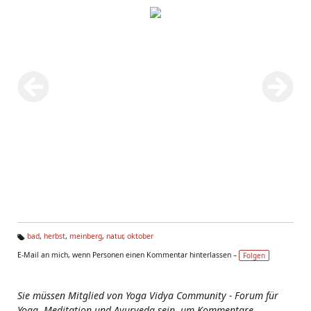
bad
,
herbst
,
meinberg
,
natur
,
oktober
Ta
E-Mail an mich, wenn Personen einen Kommentar hinterlassen –
Folgen
g
s:
Sie müssen Mitglied von Yoga Vidya Community - Forum für
Yoga, Meditation und Ayurveda sein, um Kommentare