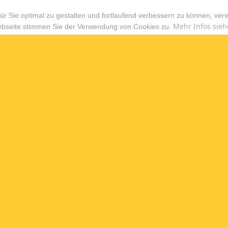
r Sie optimal zu gestalten und fortlaufend verbessern zu können, ver
Mehr Infos sieh
ebseite stimmen Sie der Verwendung von Cookies zu.