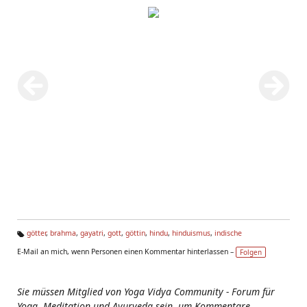
götter
,
brahma
,
gayatri
,
gott
,
göttin
,
hindu
,
hinduismus
,
indische
Ta
E-Mail an mich, wenn Personen einen Kommentar hinterlassen –
Folgen
g
s:
Sie müssen Mitglied von Yoga Vidya Community - Forum für
Yoga, Meditation und Ayurveda sein, um Kommentare