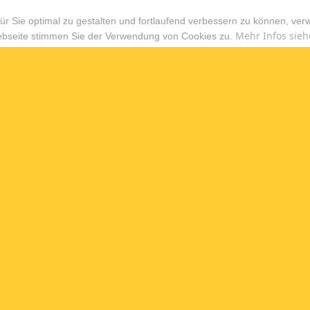
r Sie optimal zu gestalten und fortlaufend verbessern zu können, ver
Mehr Infos sieh
ebseite stimmen Sie der Verwendung von Cookies zu.