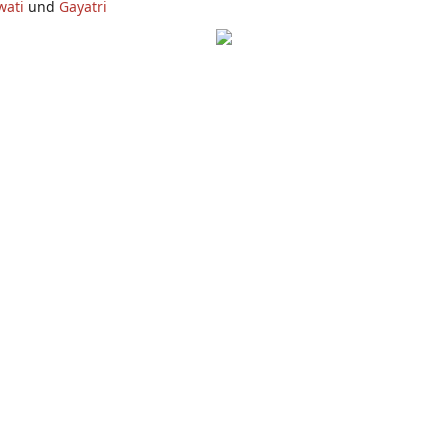
wati
und
Gayatri