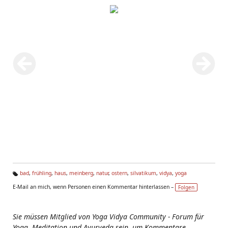
bad
,
frühling
,
haus
,
meinberg
,
natur
,
ostern
,
silvatikum
,
vidya
,
yoga
Ta
E-Mail an mich, wenn Personen einen Kommentar hinterlassen –
Folgen
g
s:
Sie müssen Mitglied von Yoga Vidya Community - Forum für
Yoga, Meditation und Ayurveda sein, um Kommentare