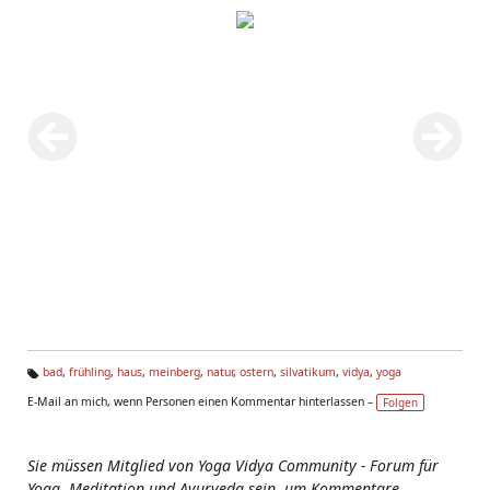
bad
,
frühling
,
haus
,
meinberg
,
natur
,
ostern
,
silvatikum
,
vidya
,
yoga
Ta
E-Mail an mich, wenn Personen einen Kommentar hinterlassen –
Folgen
g
s:
Sie müssen Mitglied von Yoga Vidya Community - Forum für
Yoga, Meditation und Ayurveda sein, um Kommentare