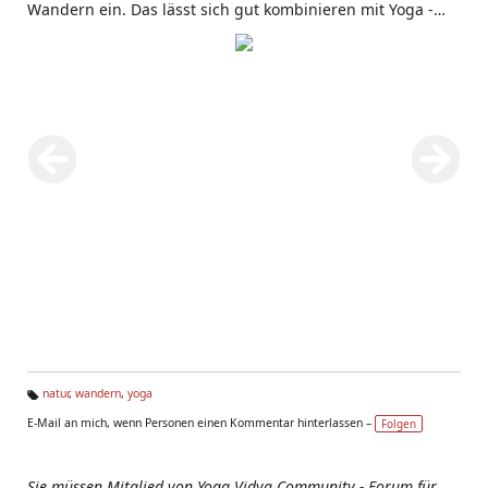
Wandern ein. Das lässt sich gut kombinieren mit Yoga -
zum Beispiel im Yoga und Wander Seminar, was von Yoga
Vidya regelmässig angeboten wird.
natur
,
wandern
,
yoga
Ta
E-Mail an mich, wenn Personen einen Kommentar hinterlassen –
Folgen
g
s:
Sie müssen Mitglied von Yoga Vidya Community - Forum für