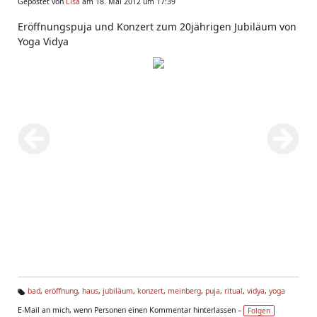
Gepostet von
Lisa
am 18. Mai 2012 um 17:39
Eröffnungspuja und Konzert zum 20jährigen Jubiläum von
Yoga Vidya
bad
,
eröffnung
,
haus
,
jubiläum
,
konzert
,
meinberg
,
puja
,
ritual
,
vidya
,
yoga
Ta
E-Mail an mich, wenn Personen einen Kommentar hinterlassen –
Folgen
g