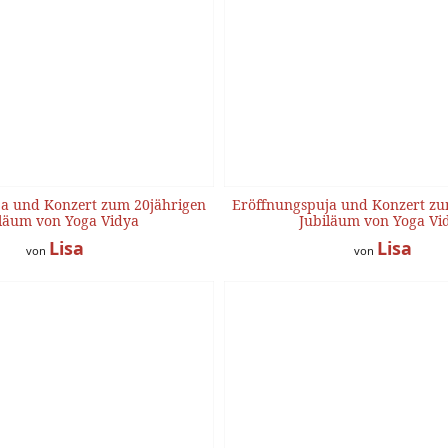
a und Konzert zum 20jährigen
Eröffnungspuja und Konzert zu
läum von Yoga Vidya
Jubiläum von Yoga Vi
Lisa
Lisa
von
von