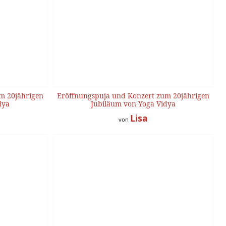
m 20jährigen
Eröffnungspuja und Konzert zum 20jährigen
dya
Jubiläum von Yoga Vidya
Lisa
von