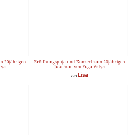
m 20jährigen
Eröffnungspuja und Konzert zum 20jährigen
dya
Jubiläum von Yoga Vidya
Lisa
von