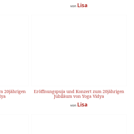
Lisa
von
m 20jährigen
Eröffnungspuja und Konzert zum 20jährigen
dya
Jubiläum von Yoga Vidya
Lisa
von