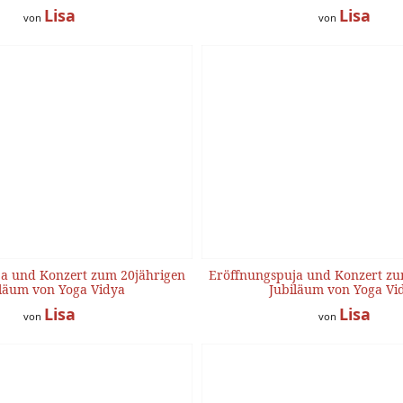
Lisa
Lisa
von
von
a und Konzert zum 20jährigen
Eröffnungspuja und Konzert zu
läum von Yoga Vidya
Jubiläum von Yoga Vi
Lisa
Lisa
von
von