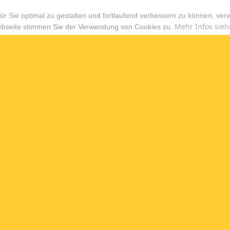
r Sie optimal zu gestalten und fortlaufend verbessern zu können, ver
Mehr Infos sieh
ebseite stimmen Sie der Verwendung von Cookies zu.