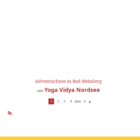
Adventsschnee in Bad Meinberg
Yoga Vidya Nordsee
von
von
1
2
3
4
4
W
ei
te
R
r
SS