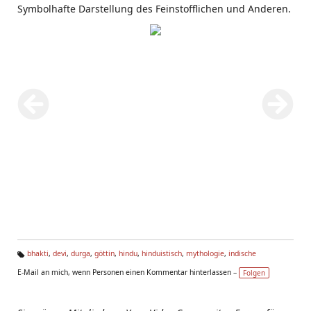
Symbolhafte Darstellung des Feinstofflichen und Anderen.
bhakti
,
devi
,
durga
,
göttin
,
hindu
,
hinduistisch
,
mythologie
,
indische
Ta
E-Mail an mich, wenn Personen einen Kommentar hinterlassen –
Folgen
g
s: