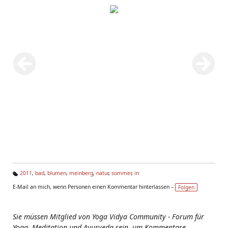
2011
,
bad
,
blumen
,
meinberg
,
natur
,
sommer
,
in
Ta
E-Mail an mich, wenn Personen einen Kommentar hinterlassen –
Folgen
g
s:
Sie müssen Mitglied von Yoga Vidya Community - Forum für
Yoga, Meditation und Ayurveda sein, um Kommentare