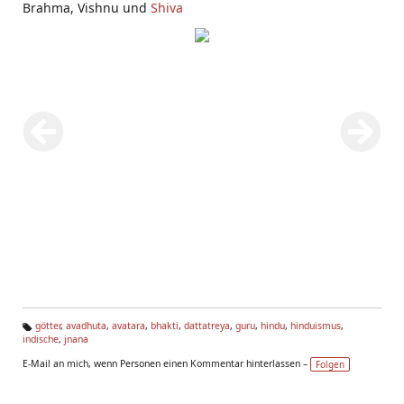
Brahma, Vishnu und
Shiva
götter
,
avadhuta
,
avatara
,
bhakti
,
dattatreya
,
guru
,
hindu
,
hinduismus
,
indische
,
jnana
Ta
g
E-Mail an mich, wenn Personen einen Kommentar hinterlassen –
Folgen
s: