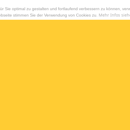
r Sie optimal zu gestalten und fortlaufend verbessern zu können, ver
Mehr Infos sieh
ebseite stimmen Sie der Verwendung von Cookies zu.