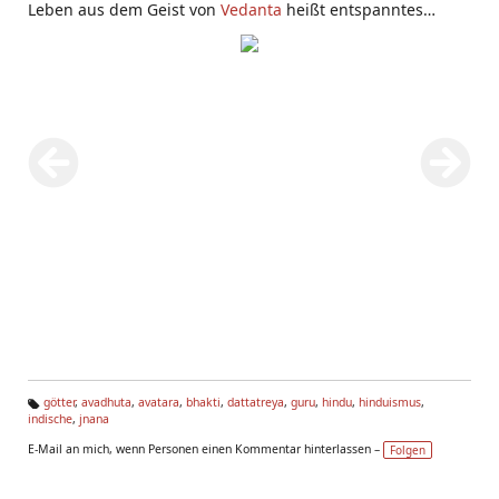
Leben aus dem Geist von
Vedanta
heißt entspanntes
Leben
götter
,
avadhuta
,
avatara
,
bhakti
,
dattatreya
,
guru
,
hindu
,
hinduismus
,
indische
,
jnana
Ta
g
E-Mail an mich, wenn Personen einen Kommentar hinterlassen –
Folgen
s: