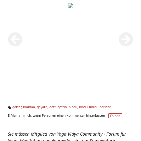
götter
,
brahma
,
gayatri
,
gott
,
göttin
,
hindu
,
hinduismus
,
indische
Ta
E-Mail an mich, wenn Personen einen Kommentar hinterlassen –
Folgen
g
s:
Sie müssen Mitglied von Yoga Vidya Community - Forum für
Yoga, Meditation und Ayurveda sein, um Kommentare