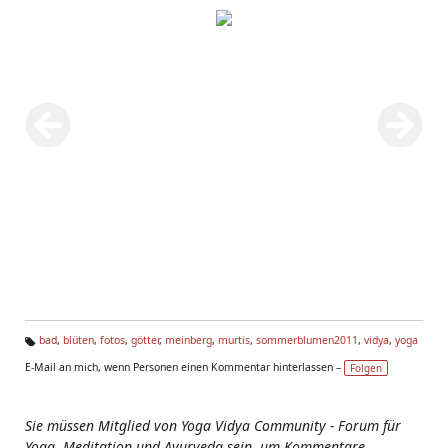
bad
,
blüten
,
fotos
,
götter
,
meinberg
,
murtis
,
sommerblumen2011
,
vidya
,
yoga
Ta
E-Mail an mich, wenn Personen einen Kommentar hinterlassen –
Folgen
g
s:
Sie müssen Mitglied von Yoga Vidya Community - Forum für
Yoga, Meditation und Ayurveda sein, um Kommentare