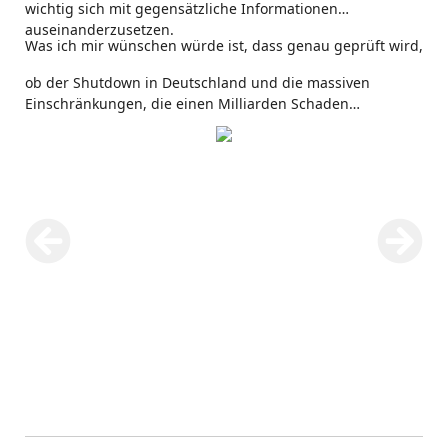
wichtig sich mit gegensätzliche Informationen
auseinanderzusetzen.
Was ich mir wünschen würde ist, dass genau geprüft wird,
ob der Shutdown in Deutschland und die massiven
Einschränkungen, die einen Milliarden Schaden
verursachten bis ins Detail aufgeklärt wird. Beate Bahner
hat den Schritt gewagt und eine Verfassungsklage
eingereicht. Nach wie vor ist eine Übersterblichkeit auf
Grund von Covid-19 nicht nachgewiesen