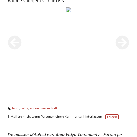
Bäume spiegeln sich im Eis
frost
,
natur
,
sonne
,
winter
,
kalt
Ta
E-Mail an mich, wenn Personen einen Kommentar hinterlassen –
Folgen
g
s:
Sie müssen Mitglied von Yoga Vidya Community - Forum für