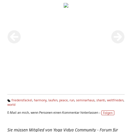
friedensfackel
,
harmony
,
laufen
,
peace
,
run
,
seminarhaus
,
shanti
,
weltfrieden
,
world
Ta
g
E-Mail an mich, wenn Personen einen Kommentar hinterlassen –
Folgen
s:
Sie müssen Mitglied von Yoga Vidya Community - Forum für