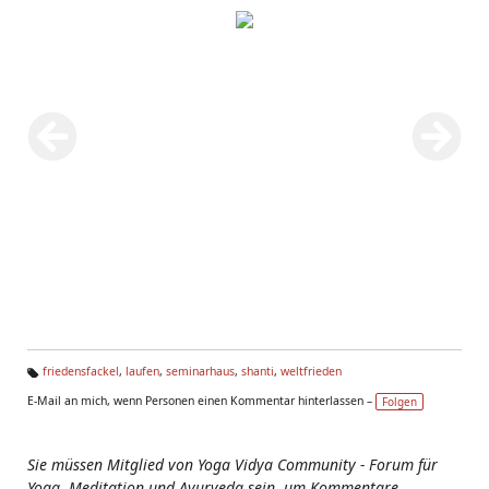
friedensfackel
,
laufen
,
seminarhaus
,
shanti
,
weltfrieden
Ta
E-Mail an mich, wenn Personen einen Kommentar hinterlassen –
Folgen
g
s:
Sie müssen Mitglied von Yoga Vidya Community - Forum für
Yoga, Meditation und Ayurveda sein, um Kommentare