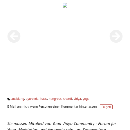
ausklang
,
ayurveda
,
haus
,
kongress
,
shanti
,
vidya
,
yoga
Ta
E-Mail an mich, wenn Personen einen Kommentar hinterlassen –
Folgen
g
s:
Sie müssen Mitglied von Yoga Vidya Community - Forum für
Yoga, Meditation und Ayurveda sein, um Kommentare