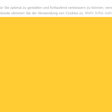
r Sie optimal zu gestalten und fortlaufend verbessern zu können, ver
Mehr Infos sieh
ebseite stimmen Sie der Verwendung von Cookies zu.