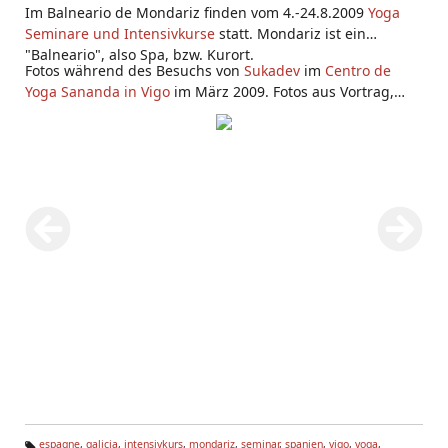
Im Balneario de Mondariz finden vom 4.-24.8.2009
Yoga
Seminare und Intensivkurse
statt. Mondariz ist ein
"Balneario", also Spa, bzw. Kurort.
Fotos während des Besuchs von
Sukadev
im
Centro de
Yoga Sananda in Vigo
im März 2009. Fotos aus Vortrag,
Yoga
-Seminar im Center und während seines Besuchs in
Balneario de Mondariz.
espagne
,
galicia
,
intensivkurs
,
mondariz
,
seminar
,
spanien
,
vigo
,
yoga
,