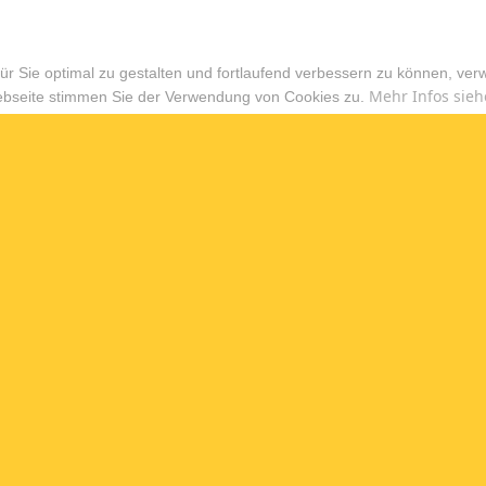
r Sie optimal zu gestalten und fortlaufend verbessern zu können, ver
Mehr Infos sieh
ebseite stimmen Sie der Verwendung von Cookies zu.