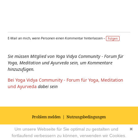
E-Mail an mich, wenn Personen einen Kommentar hinterlassen –
Folgen
Sie müssen Mitglied von Yoga Vidya Community - Forum für
Yoga, Meditation und Ayurveda sein, um Kommentare
hinzuzufügen.
Bei Yoga Vidya Community - Forum für Yoga, Meditation
und Ayurveda
dabei sein
Problem melden
|
Nutzungsbedingungen
© 2026
Impressum
|
Datenschutz
|
AGB's
| Yoga Vidya Community -
Um unsere Webseite für Sie optimal zu gestalten und
✖
Forum für Yoga, Meditation und Ayurveda
Powered by
fortlaufend verbessern zu können, verwenden wir Cookies.