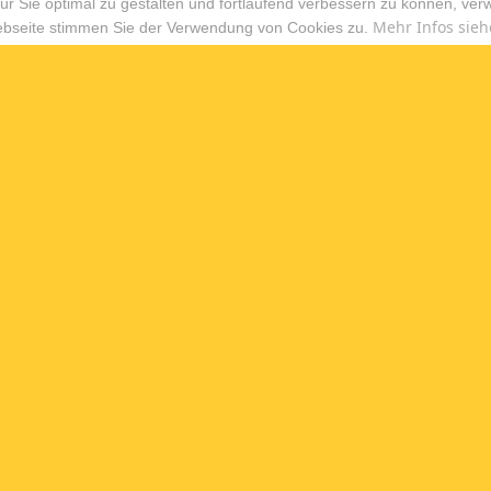
r Sie optimal zu gestalten und fortlaufend verbessern zu können, ver
Mehr Infos sieh
ebseite stimmen Sie der Verwendung von Cookies zu.