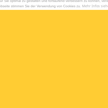
r Sie optimal zu gestalten und fortlaufend verbessern zu können, ver
Mehr Infos sieh
ebseite stimmen Sie der Verwendung von Cookies zu.