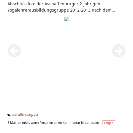
Abschlussfoto der Aschaffenburger 2-jährigen
Yogalehrerausbildungsgruppe 2012-2013 nach dem
Abschlussritual und der feierlichen Zertifikatsübergabe im
Seminarhaus in Bad Meinberg. Viel Spaß, Inspiration und
Erfolg beim Unterrichten :-) !
aschaffenburg
,
yla
Ta
E-Mail an mich, wenn Personen einen Kommentar hinterlassen –
Folgen
g
s: