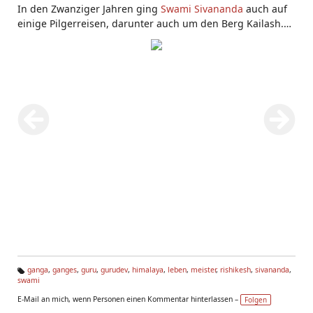
In den Zwanziger Jahren ging
Swami Sivananda
auch auf
einige Pilgerreisen, darunter auch um den Berg Kailash.
Hier sieht man ihn im Jagannath Tempel in Orissa, einem
der wichigsten indischen Tempel.
ganga
,
ganges
,
guru
,
gurudev
,
himalaya
,
leben
,
meister
,
rishikesh
,
sivananda
,
swami
Ta
g
E-Mail an mich, wenn Personen einen Kommentar hinterlassen –
Folgen
s: