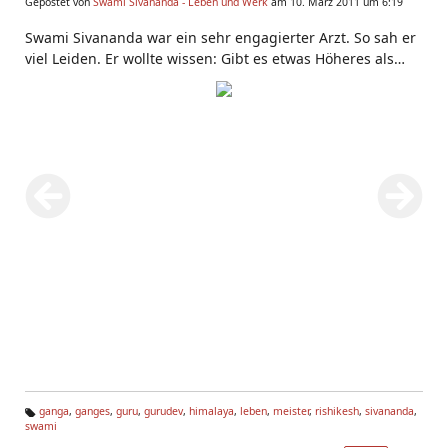
Gepostet von
Swami Sivananda - Leben und Werk
am 10. März 2011 um 6:19
Swami Sivananda war ein sehr engagierter Arzt. So sah er
viel Leiden. Er wollte wissen: Gibt es etwas Höheres als
diese vergängliche Existenz? Nachdem er
Vedanta
-Swami
ihm über Advaita gelehrt hatte, wollte Swami Sivananda
die Höchste Wahrheit erfahren. Er verließ Malaysia auf der
Suche nach der Wahrheit. Dies ist die sechste Szene im
Sivananda Museum neben dem
Gurudev
Kutir in
Rishikesh.
ganga
,
ganges
,
guru
,
gurudev
,
himalaya
,
leben
,
meister
,
rishikesh
,
sivananda
,
swami
Ta
g