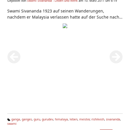
Gepostet von
Swami Sivananda - Leben und Werk
am 10. März 2011 um 6:19
Swami Sivananda 1923 auf seinen Wanderungen,
nachdem er Malaysia verlassen hatte auf der Suche nach
der Wahrheit. Hier ist er im Vishwanath Tempel in
Varanasi, einem
Shiva
-Heiligtum. Dies ist die siebte Szene
im Sivananda Museum neben dem
Gurudev
Kutir in
Rishikesh.
ganga
,
ganges
,
guru
,
gurudev
,
himalaya
,
leben
,
meister
,
rishikesh
,
sivananda
,
swami
Ta
g