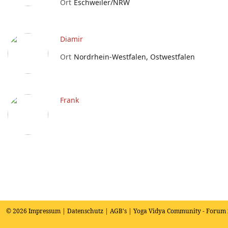
Ort
Eschweiler/NRW
Diamir
Ort
Nordrhein-Westfalen, Ostwestfalen
Frank
© 2026
Impressum
|
Datenschutz
|
AGB's
| Yoga Vidya Community - Forum 