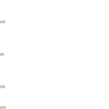
ich
ich
ich
kere