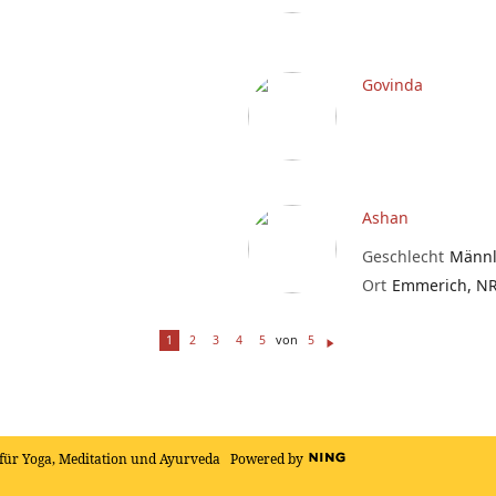
Govinda
Ashan
Geschlecht
Männl
Ort
Emmerich, N
von
1
2
3
4
5
5
W
ei
te
r
für Yoga, Meditation und Ayurveda
Powered by