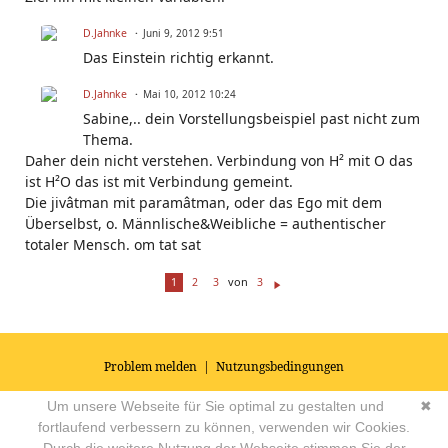
D.Jahnke
Juni 9, 2012 9:51
Das Einstein richtig erkannt.
D.Jahnke
Mai 10, 2012 10:24
Sabine,.. dein Vorstellungsbeispiel past nicht zum
Thema.
Daher dein nicht verstehen. Verbindung von H² mit O das
ist H²O das ist mit Verbindung gemeint.
Die jivâtman mit paramâtman, oder das Ego mit dem
Überselbst, o. Männlische&Weibliche = authentischer
totaler Mensch. om tat sat
von
1
2
3
3
W
ei
te
r
Problem melden
|
Nutzungsbedingungen
© 2026
Impressum
|
Datenschutz
|
AGB's
| Yoga Vidya Community -
Um unsere Webseite für Sie optimal zu gestalten und
✖
Forum für Yoga, Meditation und Ayurveda
Powered by
fortlaufend verbessern zu können, verwenden wir Cookies.