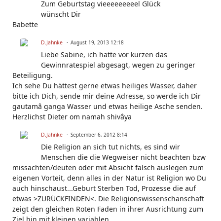
Zum Geburtstag vieeeeeeeeel Glück
wünscht Dir
Babette
D.Jahnke
August 19, 2013 12:18
Liebe Sabine, ich hatte vor kurzen das
Gewinnratespiel abgesagt, wegen zu geringer
Beteiligung.
Ich sehe Du hättest gerne etwas heiliges Wasser, daher
bitte ich Dich, sende mir deine Adresse, so werde ich Dir
gautamâ ganga Wasser und etwas heilige Asche senden.
Herzlichst Dieter om namah shivâya
D.Jahnke
September 6, 2012 8:14
Die Religion an sich tut nichts, es sind wir
Menschen die die Wegweiser nicht beachten bzw
missachten/deuten oder mit Absicht falsch auslegen zum
eigenen Vorteit, denn alles in der Natur ist Religion wo Du
auch hinschaust...Geburt Sterben Tod, Prozesse die auf
etwas >ZURÜCKFINDEN<. Die Religionswissenschanschaft
zeigt den gleichen Roten Faden in ihrer Ausrichtung zum
Ziel hin mit kleinen variablen.