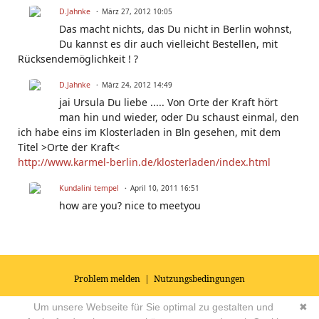
D.Jahnke
März 27, 2012 10:05
Das macht nichts, das Du nicht in Berlin wohnst,
Du kannst es dir auch vielleicht Bestellen, mit
Rücksendemöglichkeit ! ?
D.Jahnke
März 24, 2012 14:49
jai Ursula Du liebe ..... Von Orte der Kraft hört
man hin und wieder, oder Du schaust einmal, den
ich habe eins im Klosterladen in Bln gesehen, mit dem
Titel >Orte der Kraft<
http://www.karmel-berlin.de/klosterladen/index.html
Kundalini tempel
April 10, 2011 16:51
how are you? nice to meetyou
Problem melden
|
Nutzungsbedingungen
© 2026
Impressum
|
Datenschutz
|
AGB's
| Yoga Vidya Community -
Um unsere Webseite für Sie optimal zu gestalten und
✖
Forum für Yoga, Meditation und Ayurveda
Powered by