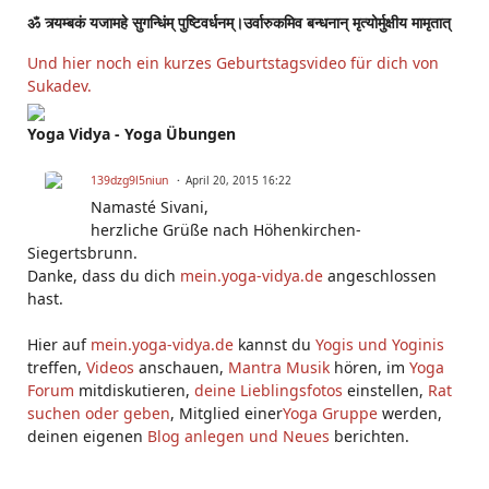
ॐ त्र्यम्बकं यजामहे सुगन्धिंम् पुष्टिवर्धनम्।उर्वारुकमिव बन्धनान् मृत्योर्मुक्षीय मामृतात्
Und hier noch ein kurzes Geburtstagsvideo für dich von
Sukadev.
Yoga Vidya - Yoga Übungen
139dzg9l5niun
April 20, 2015 16:22
Namasté Sivani,
herzliche Grüße nach Höhenkirchen-
Siegertsbrunn.
Danke, dass du dich
mein.yoga-vidya.de
angeschlossen
hast.
Hier auf
mein.yoga-vidya.de
kannst du
Yogis und Yoginis
treffen,
Videos
anschauen,
Mantra Musik
hören, im
Yoga
Forum
mitdiskutieren,
deine Lieblingsfotos
einstellen,
Rat
suchen oder geben
, Mitglied einer
Yoga Gruppe
werden,
deinen eigenen
Blog anlegen und Neues
berichten.