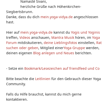
Namasté Sivani,
herzliche Grüße nach Höhenkirchen-
Siegbertsbrunn.
Danke, dass du dich
mein.yoga-vidya.de
angeschlossen
hast.
Hier auf
mein.yoga-vidya.de
kannst du
Yogis und Yoginis
treffen,
Videos
anschauen,
Mantra Musik
hören, im
Yoga
Forum
mitdiskutieren,
deine Lieblingsfotos
einstellen,
Rat
suchen oder geben
, Mitglied einer
Yoga Gruppe
werden,
deinen eigenen
Blog anlegen und Neues
berichten.
- Setze ein
Bookmark/Lesezeichen auf friendfeed und Co
Bitte beachte die
Leitlinien
für den Gebrauch dieser Yoga
Community.
Falls du Hilfe brauchst, kannst du mich gerne
kontaktieren.