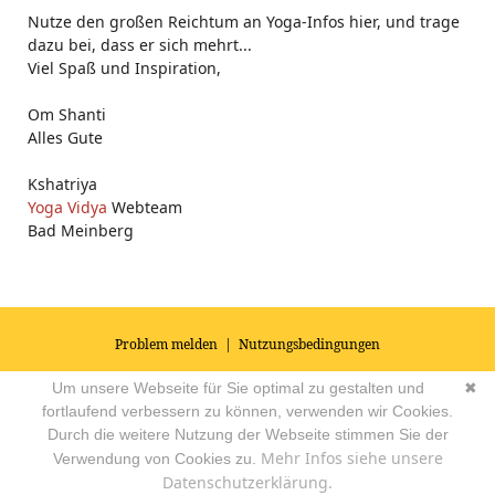
Nutze den großen Reichtum an Yoga-Infos hier, und trage
dazu bei, dass er sich mehrt...
Viel Spaß und Inspiration,
Om Shanti
Alles Gute
Kshatriya
Yoga Vidya
Webteam
Bad Meinberg
Problem melden
|
Nutzungsbedingungen
© 2026
Impressum
|
Datenschutz
|
AGB's
| Yoga Vidya Community -
Um unsere Webseite für Sie optimal zu gestalten und
✖
Forum für Yoga, Meditation und Ayurveda
Powered by
fortlaufend verbessern zu können, verwenden wir Cookies.
Durch die weitere Nutzung der Webseite stimmen Sie der
Mehr Infos siehe unsere
Verwendung von Cookies zu.
Datenschutzerklärung.