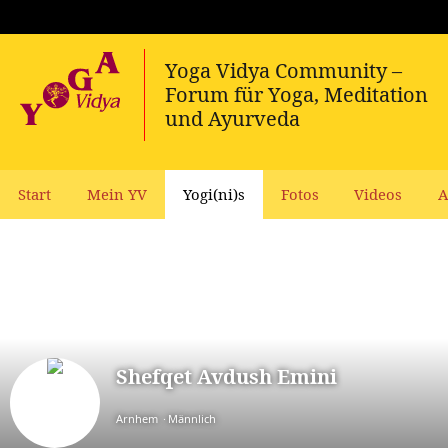
Start
Mein YV
Yogi(ni)s
Fotos
Videos
A
Shefqet Avdush Emini
Arnhem
Männlich