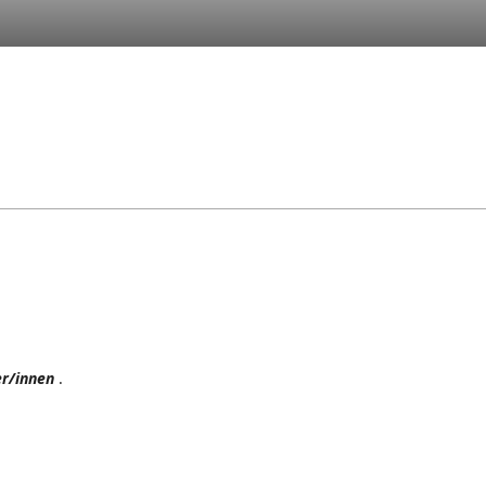
er/innen
.