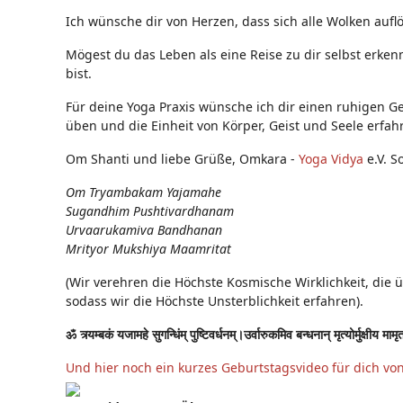
Ich wünsche dir von Herzen, dass sich alle Wolken auflö
Mögest du das Leben als eine Reise zu dir selbst erken
bist.
Für deine Yoga Praxis wünsche ich dir einen ruhigen Ge
üben und die Einheit von Körper, Geist und Seele erfah
Om Shanti und liebe Grüße, Omkara -
Yoga Vidya
e.V. S
Om Tryambakam Yajamahe
Sugandhim Pushtivardhanam
Urvaarukamiva Bandhanan
Mrityor Mukshiya Maamritat
(Wir verehren die Höchste Kosmische Wirklichkeit, die 
sodass wir die Höchste Unsterblichkeit erfahren).
ॐ त्र्यम्बकं यजामहे सुगन्धिंम् पुष्टिवर्धनम्।उर्वारुकमिव बन्धनान् मृत्योर्मुक्षीय मामृ
Und hier noch ein kurzes Geburtstagsvideo für dich vo