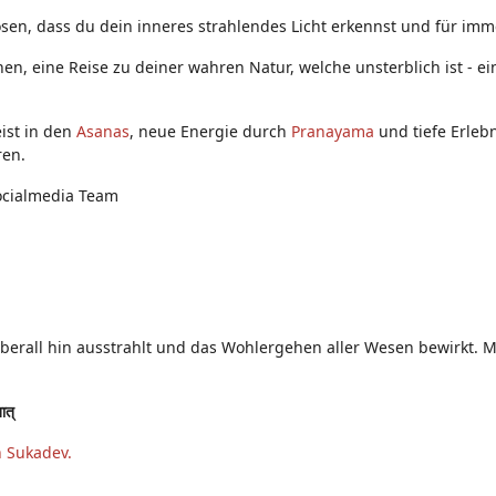
sen, dass du dein inneres strahlendes Licht erkennst und für immer
nen, eine Reise zu deiner wahren Natur, welche unsterblich ist - 
ist in den
Asanas
, neue Energie durch
Pranayama
und tiefe Erleb
ren.
ocialmedia Team
überall hin ausstrahlt und das Wohlergehen aller Wesen bewirkt. Mö
तात्
n Sukadev.