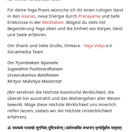
Für deine Yoga Praxis wünsche ich dir einen ruhigen Geist
in den
Asanas
, neue Energie durch
Pranayama
und tiefe
Erlebnisse in der
Meditation
. Mögest du stets mit
Begeisterung Yoga üben und die Einheit von Körper, Geist
und Seele erfahren.
Om Shanti und liebe Grüße, Omkara -
Yoga Vidya
e.V.
Socialmedia Team
Om Tryambakam Yajamahe
Sugandhim Pushtivardhanam
Urvaarukamiva Bandhanan
Mrityor Mukshiya Maamritat
(Wir verehren die Höchste Kosmische Wirklichkeit, die
überall hin ausstrahlt und das Wohlergehen aller Wesen
bewirkt. Möge diese Höchste Wirklichkeit uns innerlich
reifen lassen, sodass wir die Höchste Unsterblichkeit
erfahren).
ॐ त्र्यम्बकं यजामहे सुगन्धिंम् पुष्टिवर्धनम्।उर्वारुकमिव बन्धनान् मृत्योर्मुक्षीय मामृतात्