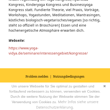
Kongress, Kinderyoga Kongress und Businessyoga
Kongress statt. Fundierte Theorie, viel Praxis, Vorträge,
Workshops, Yogastunden, Meditationen, Mantrasingen,
köstliches biologisch-vegetarisches/veganes [so richtig,
steht so offiziell in Broschüren] Essen und eine
hochenergetische Atmosphäre erwarten dich.
Webseite:
https://www.yoga-
vidya.de/seminare/interessengebiet/kongresse/
Problem melden
|
Nutzungsbedingungen
© 2026
Impressum
|
Datenschutz
|
AGB's
| Yoga Vidya Community -
Um unsere Webseite für Sie optimal zu gestalten und
✖
Forum für Yoga, Meditation und Ayurveda
Powered by
fortlaufend verbessern zu können, verwenden wir Cookies.
Durch die weitere Nutzung der Webseite stimmen Sie der
Mehr Infos siehe unsere
Verwendung von Cookies zu.
Datenschutzerklärung.