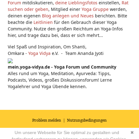
Forum
mitdiskutieren,
deine Lieblingsfotos
einstellen,
Rat
suchen oder geben
, Mitglied einer
Yoga Gruppe
werden,
deinen eigenen
Blog anlegen und Neues
berichten. Bitte
beachte die
Leitlinien
für den Gebrauch dieser Yoga
Community. Nutze den großen Reichtum an Yoga-Infos
hier, und trage dazu bei, dass er sich mehrt...
Viel Spaß und Inspiration, Om Shanti,
Omkara -
Yoga Vidya
e.V. - Team Ananda Jyoti
mein.yoga-vidya.de - Yoga Forum und Community
Alles rund um Yoga, Meditation, Ayurveda: Tipps,
Podcasts, Videos, großes Diskussionsforum! Lerne
Yogalehrer und Yoga Übende kennen.
Problem melden
|
Nutzungsbedingungen
© 2026
Impressum
|
Datenschutz
|
AGB's
| Yoga Vidya Community -
Um unsere Webseite für Sie optimal zu gestalten und
✖
Forum für Yoga, Meditation und Ayurveda
Powered by