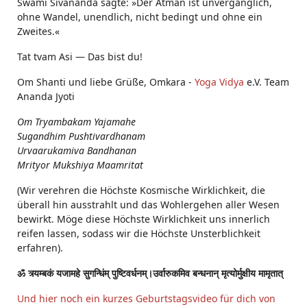
Swami Sivananda sagte: »Der Atman ist unvergänglich,
ohne Wandel, unendlich, nicht bedingt und ohne ein
Zweites.«
Tat tvam Asi ― Das bist du!
Om Shanti und liebe Grüße, Omkara -
Yoga Vidya
e.V. Team
Ananda Jyoti
Om Tryambakam Yajamahe
Sugandhim Pushtivardhanam
Urvaarukamiva Bandhanan
Mrityor Mukshiya Maamritat
(Wir verehren die Höchste Kosmische Wirklichkeit, die
überall hin ausstrahlt und das Wohlergehen aller Wesen
bewirkt. Möge diese Höchste Wirklichkeit uns innerlich
reifen lassen, sodass wir die Höchste Unsterblichkeit
erfahren).
ॐ त्र्यम्बकं यजामहे सुगन्धिंम् पुष्टिवर्धनम्।उर्वारुकमिव बन्धनान् मृत्योर्मुक्षीय मामृतात्
Und hier noch ein kurzes Geburtstagsvideo für dich von