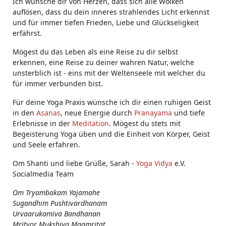
Ich wünsche dir von Herzen, dass sich alle Wolken
auflösen, dass du dein inneres strahlendes Licht erkennst
und für immer tiefen Frieden, Liebe und Glückseligkeit
erfährst.
Mögest du das Leben als eine Reise zu dir selbst
erkennen, eine Reise zu deiner wahren Natur, welche
unsterblich ist - eins mit der Weltenseele mit welcher du
für immer verbunden bist.
Für deine Yoga Praxis wünsche ich dir einen ruhigen Geist
in den
Asanas
, neue Energie durch
Pranayama
und tiefe
Erlebnisse in der
Meditation
. Mögest du stets mit
Begeisterung Yoga üben und die Einheit von Körper, Geist
und Seele erfahren.
Om Shanti und liebe Grüße, Sarah -
Yoga Vidya
e.V.
Socialmedia Team
Om Tryambakam Yajamahe
Sugandhim Pushtivardhanam
Urvaarukamiva Bandhanan
Mrityor Mukshiya Maamritat