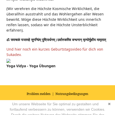
(Wir verehren die Höchste Kosmische Wirklichkeit, die
überallhin ausstrahlt und das Wohlergehen aller Wesen
bewirkt. Möge diese Höchste Wirklichkeit uns innerlich
reifen lassen, sodass wir die Höchste Unsterblichkeit
erfahren).
ॐ त्र्यम्बकं यजामहे सुगन्धिंम् पुष्टिवर्धनम्।उर्वारुकमिव बन्धनान् मृत्योर्मुक्षीय मामृतात्
Und hier noch ein kurzes Geburtstagsvideo für dich von
Sukadev.
Yoga Vidya - Yoga Übungen
Problem melden
|
Nutzungsbedingungen
© 2026
Impressum
|
Datenschutz
|
AGB's
| Yoga Vidya Community -
Um unsere Webseite für Sie optimal zu gestalten und
✖
Forum für Yoga, Meditation und Ayurveda
Powered by
fortlaufend verbessern zu können, verwenden wir Cookies.
Durch die weitere Nutzung der Webseite stimmen Sie der