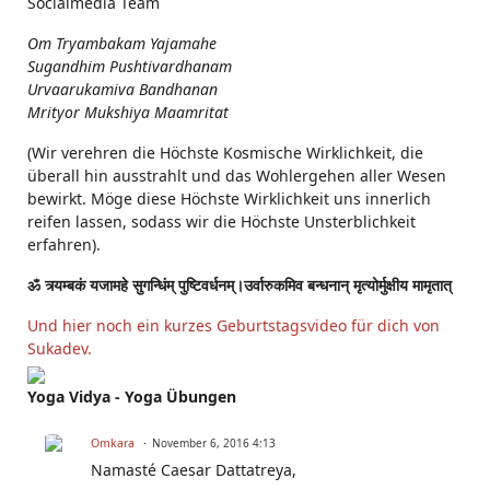
Socialmedia Team
Om Tryambakam Yajamahe
Sugandhim Pushtivardhanam
Urvaarukamiva Bandhanan
Mrityor Mukshiya Maamritat
(Wir verehren die Höchste Kosmische Wirklichkeit, die
überall hin ausstrahlt und das Wohlergehen aller Wesen
bewirkt. Möge diese Höchste Wirklichkeit uns innerlich
reifen lassen, sodass wir die Höchste Unsterblichkeit
erfahren).
ॐ त्र्यम्बकं यजामहे सुगन्धिंम् पुष्टिवर्धनम्।उर्वारुकमिव बन्धनान् मृत्योर्मुक्षीय मामृतात्
Und hier noch ein kurzes Geburtstagsvideo für dich von
Sukadev.
Yoga Vidya - Yoga Übungen
Omkara
November 6, 2016 4:13
Namasté Caesar Dattatreya,