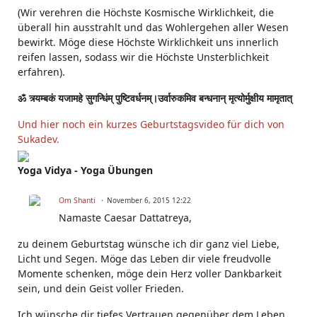
(Wir verehren die Höchste Kosmische Wirklichkeit, die
überall hin ausstrahlt und das Wohlergehen aller Wesen
bewirkt. Möge diese Höchste Wirklichkeit uns innerlich
reifen lassen, sodass wir die Höchste Unsterblichkeit
erfahren).
ॐ त्र्यम्बकं यजामहे सुगन्धिंम् पुष्टिवर्धनम्।उर्वारुकमिव बन्धनान् मृत्योर्मुक्षीय मामृतात्
Und hier noch ein kurzes Geburtstagsvideo für dich von
Sukadev.
Yoga Vidya - Yoga Übungen
Om Shanti
November 6, 2015 12:22
Namaste Caesar Dattatreya,
zu deinem Geburtstag wünsche ich dir ganz viel Liebe,
Licht und Segen. Möge das Leben dir viele freudvolle
Momente schenken, möge dein Herz voller Dankbarkeit
sein, und dein Geist voller Frieden.
Ich wünsche dir tiefes Vertrauen gegenüber dem Leben,