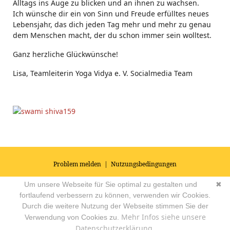
Alltags ins Auge zu blicken und an ihnen zu wachsen.
Ich wünsche dir ein von Sinn und Freude erfülltes neues
Lebensjahr, das dich jeden Tag mehr und mehr zu genau
dem Menschen macht, der du schon immer sein wolltest.
Ganz herzliche Glückwünsche!
Lisa, Teamleiterin Yoga Vidya e. V. Socialmedia Team
Problem melden
|
Nutzungsbedingungen
© 2026
Impressum
|
Datenschutz
|
AGB's
| Yoga Vidya Community -
Um unsere Webseite für Sie optimal zu gestalten und
✖
Forum für Yoga, Meditation und Ayurveda
Powered by
fortlaufend verbessern zu können, verwenden wir Cookies.
Durch die weitere Nutzung der Webseite stimmen Sie der
Mehr Infos siehe unsere
Verwendung von Cookies zu.
Datenschutzerklärung.