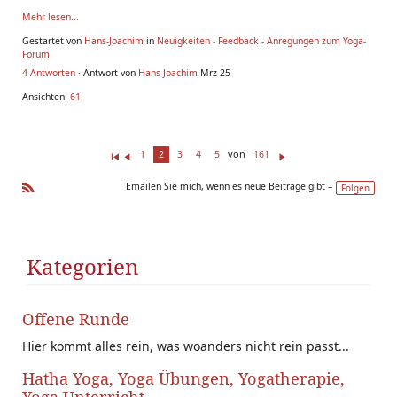
Mehr lesen...
Gestartet von
Hans-Joachim
in
Neuigkeiten - Feedback - Anregungen zum Yoga-
Forum
4 Antworten
· Antwort von
Hans-Joachim
Mrz 25
Ansichten:
61
von
1
2
3
4
5
161
Er
Z
W
st
ur
ei
Emailen Sie mich, wenn es neue Beiträge gibt –
Folgen
e(
ü
te
R
r/
ck
r
SS
s)
Kategorien
Offene Runde
Hier kommt alles rein, was woanders nicht rein passt...
Hatha Yoga, Yoga Übungen, Yogatherapie,