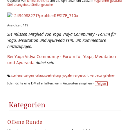
Gepostet von
Janina Schlichte
am 24. April 2024 um 22:32 in
Yogalehrer gesucht:
Stellenangebote Stellengesuche
Ansichten: 119
Sie müssen Mitglied von Yoga Vidya Community - Forum für
Yoga, Meditation und Ayurveda sein, um Kommentare
hinzuzufügen.
Bei Yoga Vidya Community - Forum für Yoga, Meditation
und Ayurveda
dabei sein
stellenanzeigen
,
urlaubsvertretung
,
yogalehrergesucht
,
vertretungslehrer
Ta
Ich möchte eine E-Mail erhalten, wenn Antworten eingehen –
Folgen
g
s:
Kategorien
Offene Runde