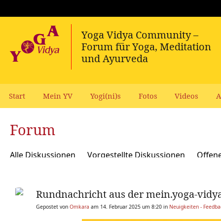
Start
Mein YV
Yogi(ni)s
Fotos
Videos
A
Forum
Alle Diskussionen
Vorgestellte Diskussionen
Offen
Meditation und Spiritualität
Sanskrit und Mantras
Rundnachricht aus der mein.yoga-vidy
Yoga Psychologie und Psychologische Yogatherapie
A
Gepostet von
Omkara
am 14. Februar 2025 um 8:20 in
Neuigkeiten - Feedb
Ökologie, polit Engagement, soziale Verantwortung
Y