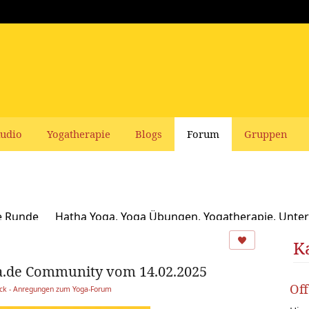
udio
Yogatherapie
Blogs
Forum
Gruppen
e Runde
Hatha Yoga, Yoga Übungen, Yogatherapie, Unter
Ayurveda
Schamanismus, Naturspiritualität und Yoga
K
a.de Community vom 14.02.2025
usbildungen und Seminare bei Yoga Vidya
Ernährung, Re
Of
ack - Anregungen zum Yoga-Forum
oga Bücher, CDs, DVDs und Co - privater Verkauf
Yogaleh