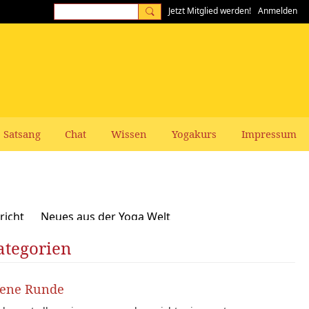
Jetzt Mitglied werden!
Anmelden
Satsang
Chat
Wissen
Yogakurs
Impressum
richt
Neues aus der Yoga Welt
ategorien
Frauen-Themen
Kundalini und Chakras
zepte, Vegan, Vegetarisch
fene Runde
rer gesucht: Stellenangebote Stellengesuche