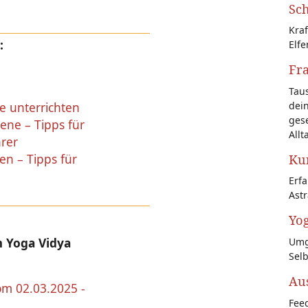
Sch
Kraf
:
Elfe
Fr
Tau
dein
e unterrichten
gese
ene – Tipps für
Allt
rer
en – Tipps für
Kun
Erf
Astr
Yog
 Yoga Vidya
Umg
Sel
Au
om 02.03.2025 -
Feed