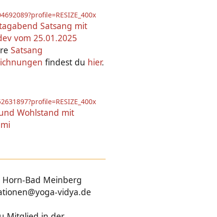
tagabend Satsang mit
dev vom 25.01.2025
ere
Satsang
eichnungen
findest du
hier
.
 und Wohlstand mit
hmi
05 Horn-Bad Meinberg
mationen@yoga-vidya.de
u Mitglied in der