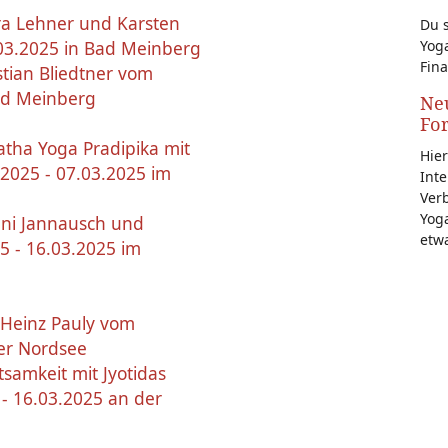
a Lehner und Karsten
Du s
Yoga
03.2025 in Bad Meinberg
Fina
stian Bliedtner vom
Bad Meinberg
Neu
Fo
tha Yoga Pradipika mit
Hier
2025 - 07.03.2025 im
Inte
Ver
Yoga
ani Jannausch und
etw
5 - 16.03.2025 im
 Heinz Pauly vom
der Nordsee
samkeit mit Jyotidas
- 16.03.2025 an der