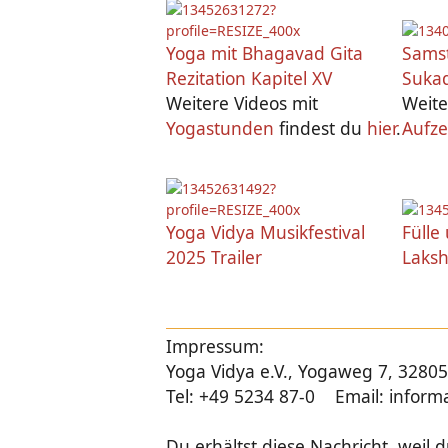
Yoga mit Bhagavad Gita
Sams
Rezitation Kapitel XV
Suka
Weitere Videos mit
Weit
Yogastunden
findest du
hier
.
Aufz
Yoga Vidya Musikfestival
Fülle
2025 Trailer
Laks
Impressum:
Yoga Vidya e.V., Yogaweg 7, 328
Tel: +49 5234 87-0 Email: infor
Du erhältst diese Nachricht, weil d