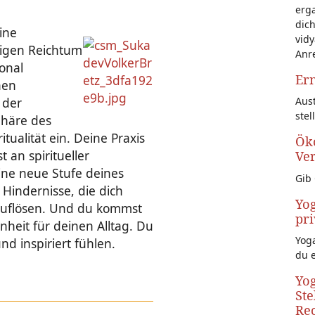
erg
dich
eine
vidy
tigen Reichtum
Anr
ional
Ern
nen
Aust
 der
stel
phäre des
itualität ein. Deine Praxis
Öko
an spiritueller
Ve
ine neue Stufe deines
Gib 
 Hindernisse, die dich
Yog
h auflösen. Und du kommst
pri
nheit für deinen Alltag. Du
Yoga
nd inspiriert fühlen.
du 
Yog
Ste
Rec