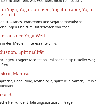
 kommt alles rein, was woanders nicht rein passt...
ha Yoga, Yoga Übungen, Yogatherapie, Yoga
erricht
gen zu Asanas, Pranayama und yogatherapeutische
endungen und zum Unterrichten von Yoga
es aus der Yoga Welt
 in den Medien, interessante Links
itation, Spiritualität
hrungen, Fragen: Meditation, Philosophie, spiritueller Weg,
iften
skrit, Mantras
prache, Bedeutung, Mythologie, spirituelle Namen, Rituale,
duismus
urveda
ische Heilkunde: Erfahrungsaustausch, Fragen