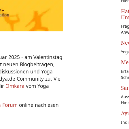
Hier
Hat
Unt
Fra
Anw
Neu
Yoga
ar 2025 - am Valentinstag
Med
it neuen Blogbeiträgen,
diskussionen und Yoga
Erfa
Schr
idya.de Community zu. Viel
dir
Omkara
vom Yoga
San
Auss
Hin
a Forum
online nachlesen
Ay
Ind