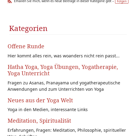
st
ur
ei
Emailen Sie mich, wenn es neue Beiträge in dieser Kategorie gibt –
Folgen
e(
ü
te
R
r/
ck
r
SS
s)
Kategorien
Offene Runde
Hier kommt alles rein, was woanders nicht rein passt...
Hatha Yoga, Yoga Übungen, Yogatherapie,
Yoga Unterricht
Fragen zu Asanas, Pranayama und yogatherapeutische
Anwendungen und zum Unterrichten von Yoga
Neues aus der Yoga Welt
Yoga in den Medien, interessante Links
Meditation, Spiritualität
Erfahrungen, Fragen: Meditation, Philosophie, spiritueller