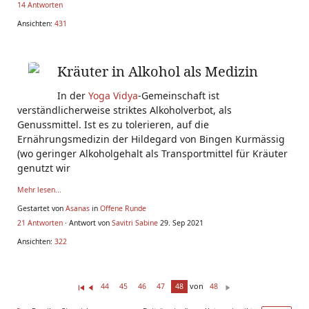
14 Antworten
Ansichten:
431
Kräuter in Alkohol als Medizin
In der
Yoga Vidya
-Gemeinschaft ist
verständlicherweise striktes Alkoholverbot, als
Genussmittel. Ist es zu tolerieren, auf die
Ernährungsmedizin der Hildegard von Bingen Kurmässig
(wo geringer Alkoholgehalt als Transportmittel für Kräuter
genutzt wir
Mehr lesen...
Gestartet von
Asanas
in
Offene Runde
21 Antworten
· Antwort von
Savitri Sabine
29. Sep 2021
Ansichten:
322
von
44
45
46
47
48
48
Er
Z
W